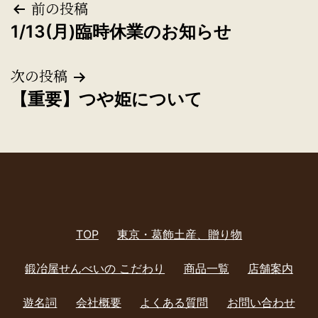
投
前の投稿
1/13(月)臨時休業のお知らせ
稿
ナ
次の投稿
【重要】つや姫について
ビ
ゲ
ー
シ
ョ
TOP
東京・葛飾土産、贈り物
ン
鍛冶屋せんべいの こだわり
商品一覧
店舗案内
遊名詞
会社概要
よくある質問
お問い合わせ