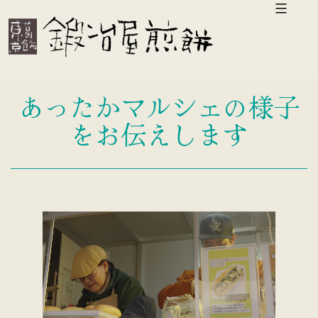
コ
ン
テ
ン
あったかマルシェの様子
ツ
をお伝えします
へ
ス
キ
ッ
プ