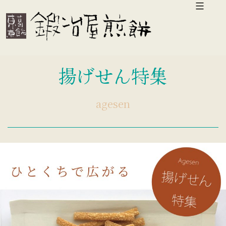
コ
ン
テ
ン
揚げせん特集
ツ
へ
agesen
ス
キ
ッ
プ