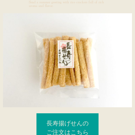
Send a summer greeting with rice crackers full of rich
aroma and flavor.
長寿揚げせんの
ご注文はこちら