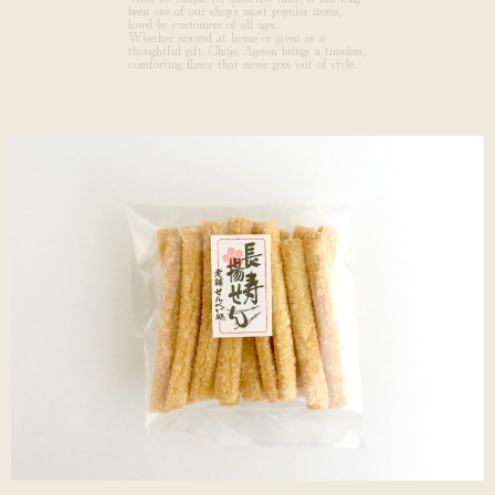
been one of our shop’s most popular items,
loved by customers of all ages.
Whether enjoyed at home or given as a
thoughtful gift, Chōju Agesen brings a timeless,
comforting flavor that never goes out of style.