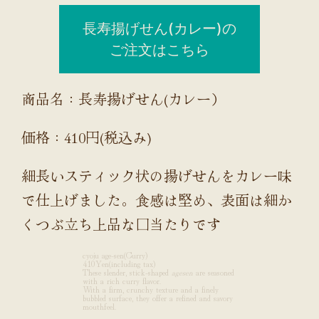
長寿揚げせん(カレー)の
ご注文はこちら
商品名：長寿揚げせん(カレー）
価格：410円(税込み)
細長いスティック状の揚げせんをカレー味
で仕上げました。食感は堅め、表面は細か
くつぶ立ち上品な口当たりです
cyoju age-sen(Curry)
410Yen(including tax)
These slender, stick-shaped
agesen
are seasoned
with a rich curry flavor.
With a firm, crunchy texture and a finely
bubbled surface, they offer a refined and savory
mouthfeel.