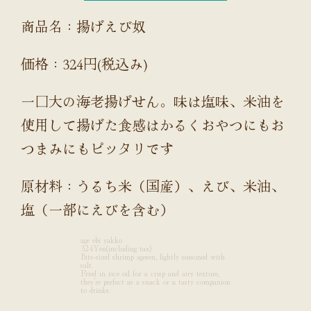
商品名：揚げえび奴
価格：324円(税込み)
一口大の海老揚げせん。味は塩味、米油を
使用して揚げた食感はかるくおやつにもお
つまみにもピッタリです
原材料：うるち米（国産）、えび、米油、
塩（一部にえびを含む）
age ebi yakko
324Yen(including tax)
Bite-sized shrimp agesen, lightly seasoned with
salt.
Fried in rice oil for a crisp and airy texture,
they’re perfect as a snack or a tasty companion
to drinks.