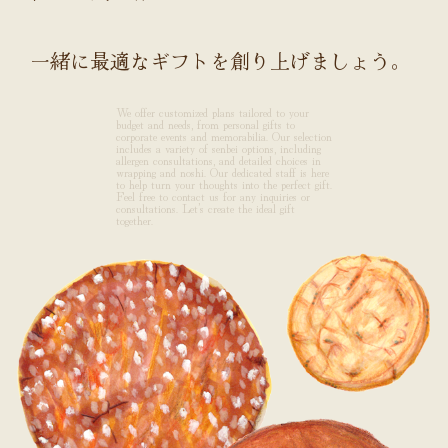
一緒に最適なギフトを創り上げましょう。
We offer customized plans tailored to your
budget and needs, from personal gifts to
corporate events and memorabilia. Our selection
includes a variety of senbei options, including
allergen consultations, and detailed choices in
wrapping and noshi. Our dedicated staff is here
to help turn your thoughts into the perfect gift.
Feel free to contact us for any inquiries or
consultations. Let’s create the ideal gift
together.