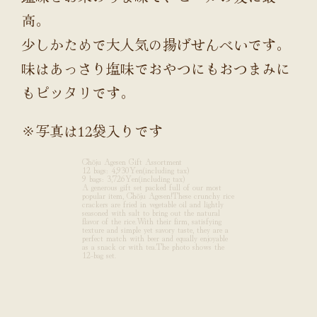
高。
少しかためで大人気の揚げせんべいです。
味はあっさり塩味でおやつにもおつまみに
もピッタリです。
※写真は12袋入りです
Chōju Agesen Gift Assortment
12 bags: 4,930Yen(including tax)
9 bags: 3,726Yen(including tax)
A generous gift set packed full of our most
popular item, Chōju Agesen!These crunchy rice
crackers are fried in vegetable oil and lightly
seasoned with salt to bring out the natural
flavor of the rice.With their firm, satisfying
texture and simple yet savory taste, they are a
perfect match with beer and equally enjoyable
as a snack or with tea.The photo shows the
12-bag set.