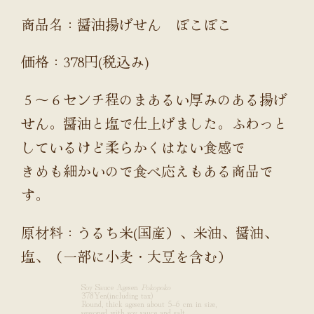
商品名：醤油揚げせん ぽこぽこ
価格：378円(税込み)
５～６センチ程のまあるい厚みのある揚げ
せん。醤油と塩で仕上げました。ふわっと
しているけど柔らかくはない食感で
きめも細かいので食べ応えもある商品で
す。
原材料：うるち米(国産）、米油、醤油、
塩、（一部に小麦・大豆を含む）
Soy Sauce Agesen
Pokopoko
378Yen(including tax)
Round, thick agesen about 5–6 cm in size,
seasoned with soy sauce and salt.