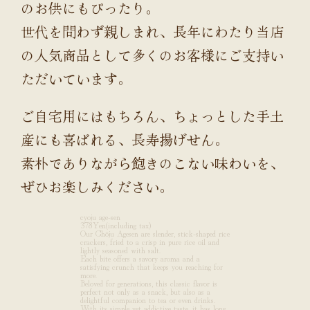
のお供にもぴったり。
世代を問わず親しまれ、長年にわたり当店
の人気商品として多くのお客様にご支持い
ただいています。
ご自宅用にはもちろん、ちょっとした手土
産にも喜ばれる、長寿揚げせん。
素朴でありながら飽きのこない味わいを、
ぜひお楽しみください。
cyoju age-sen
378Yen(including tax)
Our Chōju Agesen are slender, stick-shaped rice
crackers, fried to a crisp in pure rice oil and
lightly seasoned with salt.
Each bite offers a savory aroma and a
satisfying crunch that keeps you reaching for
more.
Beloved for generations, this classic flavor is
perfect not only as a snack, but also as a
delightful companion to tea or even drinks.
With its simple yet addictive taste, it has long