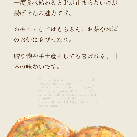
一度食べ始めると手が止まらないのが
揚げせんの魅力です。
おやつとしてはもちろん、お茶やお酒
のお供にもぴったり。
贈り物や手土産としても喜ばれる、日
本の味わいです。
The crispy texture created by frying and
the savory flavor of rice—
that’s the irresistible charm of “Agesen.”
Once you start eating, it’s hard to stop!
Perfect not only as a snack, but also as a
companion to tea or drinks.
It also makes a delightful gift to share the
taste of Japan.