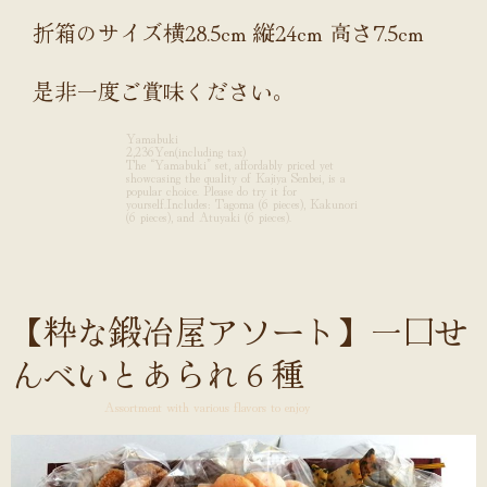
折箱のサイズ横28.5cm 縦24cm 高さ7.5cm
是非一度ご賞味ください。
Yamabuki
2,236Yen(including tax)
The “Yamabuki” set, affordably priced yet
showcasing the quality of Kajiya Senbei, is a
popular choice. Please do try it for
yourself.Includes: Tagoma (6 pieces), Kakunori
(6 pieces), and Atuyaki (6 pieces).
【粋な鍛冶屋アソート】一口せ
んべいとあられ６種
Assortment with various flavors to enjoy