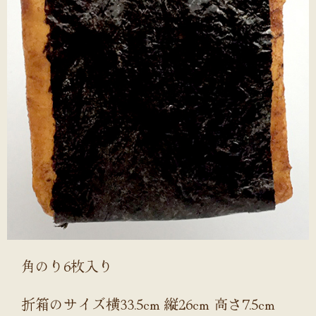
角のり6枚入り
折箱のサイズ横33.5cm 縦26cm 高さ7.5cm