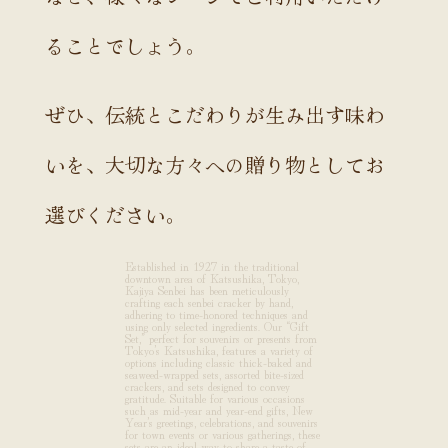
ることでしょう。
ぜひ、伝統とこだわりが生み出す味わ
いを、大切な方々への贈り物としてお
選びください。
Established in 1927 in the traditional
downtown area of Katsushika, Tokyo,
Kajiya Senbei has been meticulously
crafting each senbei cracker by hand,
adhering to time-honored techniques and
using only selected ingredients. Our “Gift
Set,” perfect for souvenirs or presents from
Tokyo’s Katsushika, features a variety of
options including classic thick-baked and
seaweed-wrapped sets, assorted bite-sized
crackers, and sets designed to convey
gratitude. Suitable for various occasions
such as mid-year and year-end gifts, New
Year’s greetings, celebrations, and souvenirs
for town events or various gatherings, these
sets are an ideal way to share a taste of