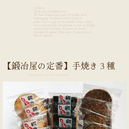
Akebono
3,046 yen (including tax)
We have boxed four types of senbei, each
representing the quintessential taste of
senbei.This is our recommended choice when
you’re unsure.This assortment is sure to delight
senbei lovers.Includes: Tagoma (6 pieces),
Atuyaki (6 pieces), Kakunori (6 pieces), and
Miso(6 pieces).
【鍛冶屋の定番】手焼き３種
Popular set that hits key points