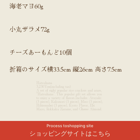
海老マヨ60g
小丸ザラメ72g
チーズあーもんど10個
折箱のサイズ横33.5cm 縦26cm 高さ7.5cm
Hatsuhana
3,230Yen(including tax)
A set of eight popular rice crackers and arare,
“Hatsuhana”. This popular gift set allows you
to enjoy a variety of flavors.Includes: Atuyaki
(3 pieces), Kakunori (3 pieces), Miso (3 pieces),
Hibisennbei (3 pieces), Kyoto Flavor, Ebi
Mayo, Rokkaku Zarame, and Cheese Almond.
Process to
shopping site
ご予算や用途に合わせて
ショッピング
サイトは
こちら