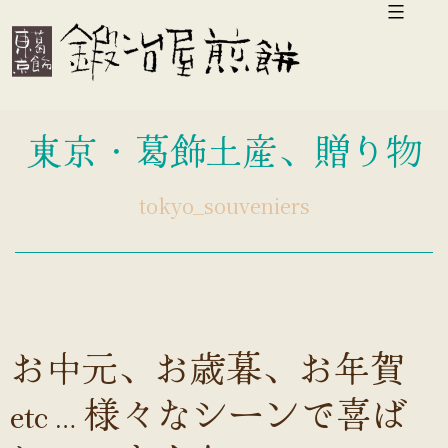
コ
ン
テ
ン
東京・葛飾土産、贈り物
ツ
へ
tokyo_souveniers
ス
キ
ッ
プ
お中元、お歳暮、お年賀
etc…様々なシーンで喜ば