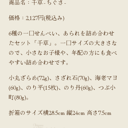
商品名：千草‐ちぐさ‐
価格：2,127円(税込み)
6種の一口せんべい、あられを詰め合わせ
たセット「千草」。一口サイズの大きさな
ので、小さなお子様や、年配の方にも食べ
やすい詰め合わせです。
小丸ざらめ(72g)、さざれ石(70g)、海老マヨ
(60g)、のり平(15枚)、のり丹(60g)、つぶ小
町(80g)。
折箱のサイズ横28.5cm 縦24cm 高さ7.5cm
Chigusa