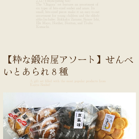
2,127Yen(including tax)
The “Chigusa” set features an assortment of
six types of bite-sized senbei and arare. Its
small, bite-sized pieces make it an easy-to-eat
assortment for young children and the elderly
alike.Includes: Rokkaku Zarame, Sazare Ishi,
Ebi Mayo, Norihei, Noritan, and Tsubu
Komachi.
【粋な鍛冶屋アソート】せんべ
いとあられ８種
A gift set filled with the most popular products from
Kajiya Senbei!