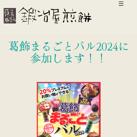
コ
ン
テ
ン
葛飾まるごとバル2024に
ツ
参加します！！
へ
ス
キ
ッ
プ