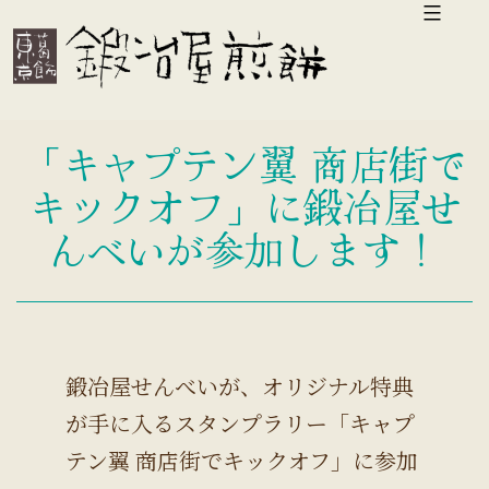
コ
ン
テ
ン
「キャプテン翼 商店街で
ツ
キックオフ」に鍛冶屋せ
へ
んべいが参加します！
ス
キ
ッ
プ
鍛冶屋せんべいが、オリジナル特典
が手に入るスタンプラリー「キャプ
テン翼 商店街でキックオフ」に参加