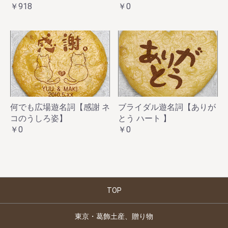
￥918
￥0
何でも広場遊名詞【感謝 ネ
ブライダル遊名詞【ありが
コのうしろ姿】
とう ハート 】
￥0
￥0
TOP
東京・葛飾土産、贈り物