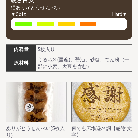
硬さ目安
猫ありがとうせんべい
▼Soft
Hard▼
内容量
5枚入り
うるち米(国産)、醤油、砂糖、でん粉（一
原材料
部に小麦、大豆を含む）
ありがとうせんべい(5枚入
何でも広場遊名詞【感謝 文
り)
字】