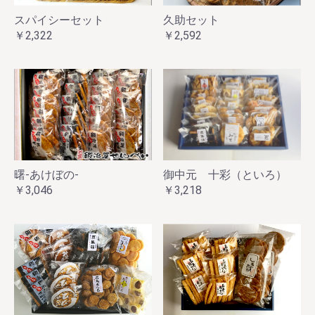
スパイシーセット
久助セット
￥2,322
￥2,592
曙‐あけぼの‐
御中元 十彩（といろ）
￥3,046
￥3,218