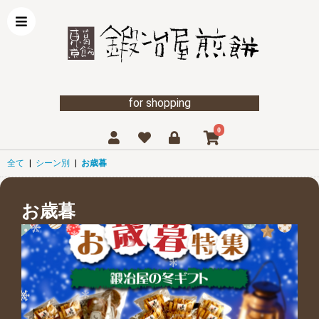
for shopping
0
全て
|
シーン別
|
お歳暮
お歳暮