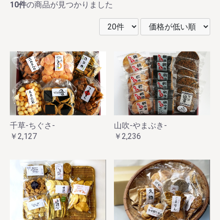
10件
の商品が見つかりました
千草‐ちぐさ‐
山吹‐やまぶき‐
￥2,127
￥2,236