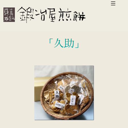
コ
ン
テ
ン
「久助」
ツ
へ
ス
キ
ッ
プ