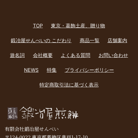
ー
シ
ョ
TOP
東京・葛飾土産、贈り物
ン
鍛冶屋せんべいの こだわり
商品一覧
店舗案内
遊名詞
会社概要
よくある質問
お問い合わせ
NEWS
特集
プライバシーポリシー
特定商取引法に基づく表示
有限会社鍛冶屋せんべい
〒124-0022 東京都葛飾区奥戸1-17-10