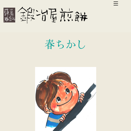
コ
ン
テ
ン
春ちかし
ツ
へ
ス
キ
ッ
プ